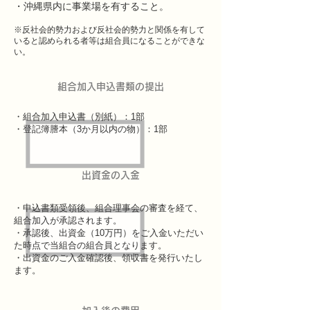
・沖縄県内に事業場を有すること。
※反社会的勢力および反社会的勢力と関係を有して
いると認められる者等は組合員になることができな
い。
組合加入申込書類の提出
・組合加入申込書（別紙）：1部
・登記簿謄本（3か月以内の物）：1部
出資金の入金
・申込書類受領後、組合理事会の審査を経て、
組合加入が承認されます。
・承認後、出資金（10万円）をご入金いただい
た時点で当組合の組合員となります。
・出資金のご入金確認後、領収書を発行いたし
ます。